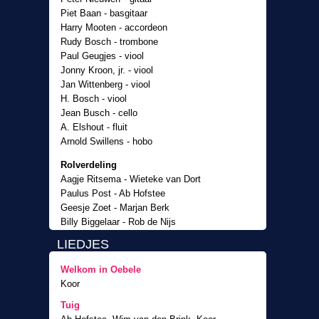
Piet Baan - basgitaar
Harry Mooten - accordeon
Rudy Bosch - trombone
Paul Geugjes - viool
Jonny Kroon, jr. - viool
Jan Wittenberg - viool
H. Bosch - viool
Jean Busch - cello
A. Elshout - fluit
Arnold Swillens - hobo
Rolverdeling
Aagje Ritsema - Wieteke van Dort
Paulus Post - Ab Hofstee
Geesje Zoet - Marjan Berk
Billy Biggelaar - Rob de Nijs
Kinderen van Oebele - Oorverdovend
LIEDJES
Omroepkoor onder leiding van Henk van der
Velde, Balletbuitelaars onder leiding van Olga
Welkom in Oebele
Dzialiner
Koor
Gastrollen
Tuig
Engelbracht Krullemuller - Wim van den Brink