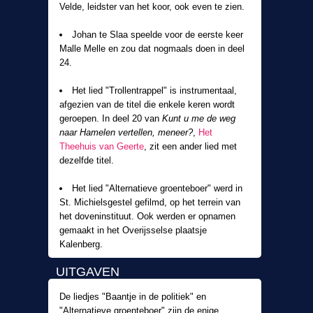
Velde, leidster van het koor, ook even te zien.
Johan te Slaa speelde voor de eerste keer
Malle Melle en zou dat nogmaals doen in deel
24.
Het lied "Trollentrappel" is instrumentaal,
afgezien van de titel die enkele keren wordt
geroepen. In deel 20 van
Kunt u me de weg
naar Hamelen vertellen, meneer?
,
Het
Theehuis van Geerte
, zit een ander lied met
dezelfde titel.
Het lied "Alternatieve groenteboer" werd in
St. Michielsgestel gefilmd, op het terrein van
het doveninstituut. Ook werden er opnamen
gemaakt in het Overijsselse plaatsje
Kalenberg.
UITGAVEN
De liedjes "Baantje in de politiek" en
"Alternatieve groenteboer" zijn de enige