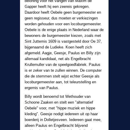
beloning voor het vangen van Maxim de
Gapper heeft hij een zeereis gekregen.
Daardoor heeft Oebele geen burgemeester en
geen regisseur, dus moeten er verkiezingen
worden gehouden voor een locoburgemeester.
Oebele is de enige plaats in Nederland waar de
bewoners de burgemeester kiezen, zoals met
Sint Juttemis 1609 is vastgesteld door Oe 37,
bijgenaamd de Ludieke. Koen heeft zich
afgemeld. Aagje, Geesje, Paulus en Billy zijn
allemaal kandidaat, net als Engelbracht
Krullemuller van de speelgoedfabriek. Paulus
is er zeker van te zullen winnen. De computer
die de stemmen stelt wijst echter Geesje als
locoburgemeester aan, tot teleurstelling en
ergernis van Paulus.
Billy wordt benoemd tot Wethouder van
Schoone Zaaken en stelt een "alternatief
Oebele" voor, met "hippe muziek en hippe
kleding". Geesje nodigt iedereen uit op haar
boerderij in Dolletjesveen. Iedereen gaat mee,
alleen Paulus en Engelbracht blijvend