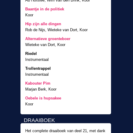
Ab Hofstee, Wim van den Brink, Koor
Malle Melle - Johan te Slaa
Baantje in de politiek
Prijswinnaar rijmwedstrijd
Koor
Annemiek Jong, IJmuiden
Hip zijn alle dingen
Rob de Nijs, Wieteke van Dort, Koor
Alternatieve groenteboer
Wieteke van Dort, Koor
Riedel
Instrumentaal
Trollentrappel
Instrumentaal
Kabouter Pim
Marjan Berk, Koor
Oebele is hupsakee
Koor
DRAAIBOEK
Het complete draaiboek van deel 21, met dank