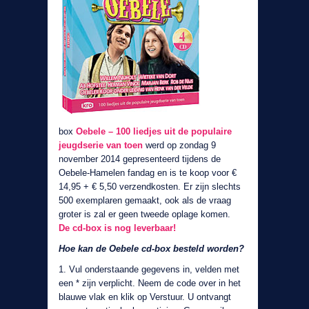
box
Oebele – 100 liedjes uit de populaire
jeugdserie van toen
werd op zondag 9
november 2014 gepresenteerd tijdens de
Oebele-Hamelen fandag en is te koop voor €
14,95 + € 5,50 verzendkosten. Er zijn slechts
500 exemplaren gemaakt, ook als de vraag
groter is zal er geen tweede oplage komen.
De cd-box is nog leverbaar!
Hoe kan de Oebele cd-box besteld worden?
1. Vul onderstaande gegevens in, velden met
een * zijn verplicht. Neem de code over in het
blauwe vlak en klik op Verstuur. U ontvangt