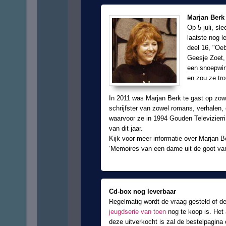
Marjan Berk 
Op 5 juli, sl
laatste nog l
deel 16, "Oeb
Geesje Zoet, 
een snoepwin
en zou ze tr
In 2011 was Marjan Berk te gast op zow
schrijfster van zowel romans, verhalen,
waarvoor ze in 1994 Gouden Televizierrin
van dit jaar.
Kijk voor meer informatie over Marjan 
‘Memoires van een dame uit de goot v
Cd-box nog leverbaar
Regelmatig wordt de vraag gesteld of d
jeugdserie van toen
nog te koop is. Het 
deze uitverkocht is zal de bestelpagina o