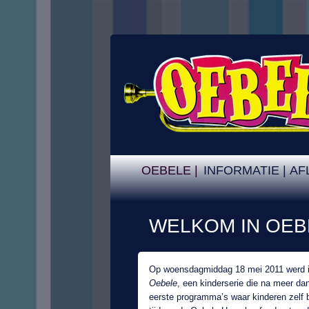
OEBELE |
INFORMATIE |
AF
WELKOM IN OEB
Op woensdagmiddag 18 mei 2011 werd in
Oebele
, een kinderserie die na meer dan
eerste programma’s waar kinderen zelf