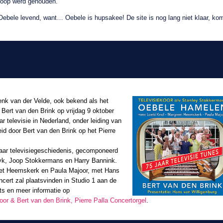
doop werd gehouden.
Oebele levend, want… Oebele is hupsakee! De site is nog lang niet klaar, ko
nk van der Velde, ook bekend als het
ert van den Brink op vrijdag 9 oktober
r televisie in Nederland, onder leiding van
d door Bert van den Brink op het Pierre
aar televisiegeschiedenis, gecomponeerd
yk, Joop Stokkermans en Harry Bannink.
reet Heemskerk en Paula Majoor, met Hans
ncert zal plaatsvinden in Studio 1 aan de
ets en meer informatie op
or & Bert van den Brink, Pierre Palla Concertorgel
.