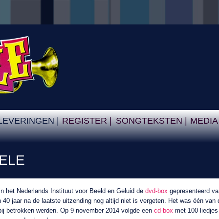
LEVERINGEN |
REGISTER |
SONGTEKSTEN |
MEDIA
ELE
 het Nederlands Instituut voor Beeld en Geluid de
dvd-box
gepresenteerd va
 40 jaar na de laatste uitzending nog altijd niet is vergeten. Het was één van 
 bij betrokken werden. Op 9 november 2014 volgde een
cd-box
met 100 liedjes