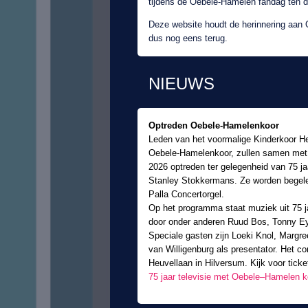
tijdens de Oebele-Hamelen fandag ten 
Deze website houdt de herinnering aan 
dus nog eens terug.
NIEUWS
Optreden Oebele-Hamelenkoor
Leden van het voormalige Kinderkoor He
Oebele-Hamelenkoor, zullen samen met B
2026 optreden ter gelegenheid van 75 jaa
Stanley Stokkermans. Ze worden begelei
Palla Concertorgel.
Op het programma staat muziek uit 75 j
door onder anderen Ruud Bos, Tonny E
Speciale gasten zijn Loeki Knol, Marg
van Willigenburg als presentator. Het co
Heuvellaan in Hilversum. Kijk voor tick
75 jaar televisie met Oebele–Hamelen ko