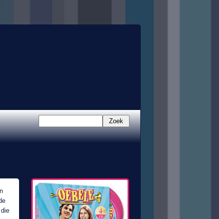
Zoek
n
de
 die