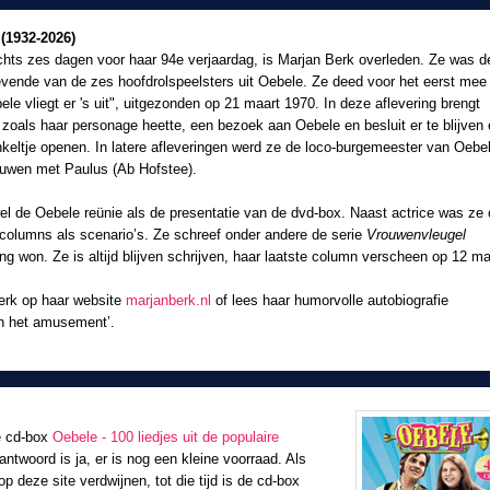
(1932-2026)
echts zes dagen voor haar 94e verjaardag, is Marjan Berk overleden. Ze was d
evende van de zes hoofdrolspeelsters uit Oebele. Ze deed voor het eerst mee 
ele vliegt er 's uit", uitgezonden op 21 maart 1970. In deze aflevering brengt
zoals haar personage heette, een bezoek aan Oebele en besluit er te blijven
keltje openen. In latere afleveringen werd ze de loco-burgemeester van Oebe
ouwen met Paulus (Ab Hofstee).
el de Oebele reünie als de presentatie van de dvd-box. Naast actrice was ze
 columns als scenario’s. Ze schreef onder andere de serie
Vrouwenvleugel
g won. Ze is altijd blijven schrijven, haar laatste column verscheen op 12 ma
Berk op haar website
marjanberk.nl
of lees haar humorvolle autobiografie
an het amusement’.
e cd-box
Oebele - 100 liedjes uit de populaire
antwoord is ja, er is nog een kleine voorraad. Als
p deze site verdwijnen, tot die tijd is de cd-box