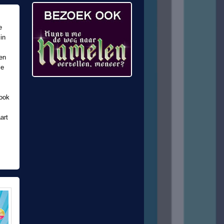
e
in
 en
le
 ook
art