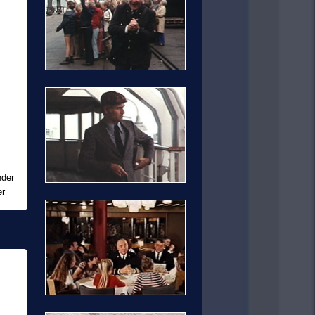
nder
er