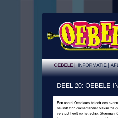
OEBELE |
INFORMATIE |
AF
DEEL 20: OEBELE I
Een aantal Oebelaars beleeft een avont
bevindt zich diamantendief Maxim 'de gap
verstopt heeft op het schip. Stuurman 