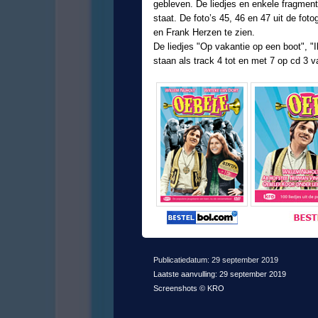
gebleven. De liedjes en enkele fragmen
staat. De foto’s 45, 46 en 47 uit de foto
en Frank Herzen te zien.
De liedjes "Op vakantie op een boot", "
staan als track 4 tot en met 7 op cd 3 
Publicatiedatum: 29 september 2019
Laatste aanvulling: 29 september 2019
Screenshots © KRO