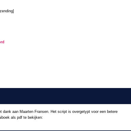
Harriet Laurey
Frank Herzen
tzending]
Ton Hoogendoorn
Prijswinnaar rijmwedstrijd
José Frencken, Amsterdam
ord
t dank aan Maarten Fransen. Het script is overgetypt voor een betere
iboek als pdf te bekijken: