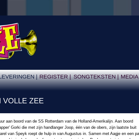
LEVERINGEN |
REGISTER |
SONGTEKSTEN |
MEDIA
N VOLLE ZEE
uur aan boord van de SS Rotterdam van de Holland-Amerikalijn. Aan boord
per' Gorki die met zijn handlanger Joop, één van de obers, zijn laatste buit
Karel van Speyk roept de hulp in van Augustus in. Samen met Aagje en een pa