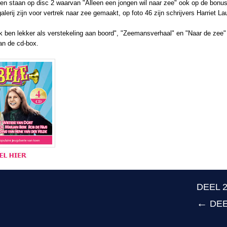
ten staan op disc 2 waarvan "Alleen een jongen wil naar zee" ook op de bonu
galerij zijn voor vertrek naar zee gemaakt, op foto 46 zijn schrijvers Harriet La
Ik ben lekker als verstekeling aan boord", "Zeemansverhaal" en "Naar de zee"
van de cd-box.
DEEL 
←
DEE