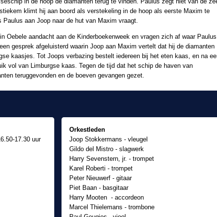
seschip in de hoop de diamanten terug te vinden. Paulus zegt niet van de ze
iekem klimt hij aan boord als verstekeling in de hoop als eerste Maxim te
ls Paulus aan Joop naar de hut van Maxim vraagt.
n Oebele aandacht aan de Kinderboekenweek en vragen zich af waar Paulus
een gesprek afgeluisterd waarin Joop aan Maxim vertelt dat hij de diamanten
gse kaasjes. Tot Joops verbazing bestelt iedereen bij het eten kaas, en na e
buik vol van Limburgse kaas. Tegen de tijd dat het schip de haven van
manten teruggevonden en de boeven gevangen gezet.
Orkestleden
16.50-17.30 uur
Joop Stokkermans - vleugel
Gildo del Mistro - slagwerk
Harry Sevenstern, jr. - trompet
Karel Roberti - trompet
Peter Nieuwerf - gitaar
Piet Baan - basgitaar
Harry Mooten - accordeon
Marcel Thielemans - trombone
Paul Geugjes - viool