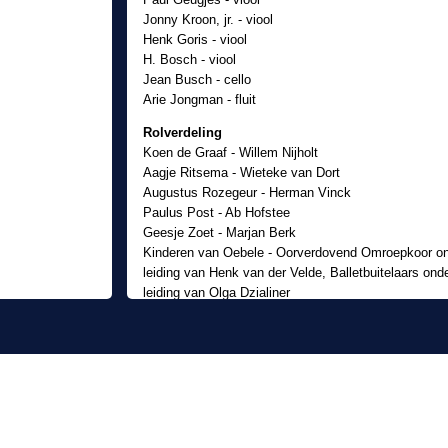
Jonny Kroon, jr. - viool
Henk Goris - viool
H. Bosch - viool
Jean Busch - cello
Arie Jongman - fluit
Rolverdeling
Koen de Graaf - Willem Nijholt
Aagje Ritsema - Wieteke van Dort
Augustus Rozegeur - Herman Vinck
Paulus Post - Ab Hofstee
Geesje Zoet - Marjan Berk
Kinderen van Oebele - Oorverdovend Omroepkoor o
leiding van Henk van der Velde, Balletbuitelaars ond
leiding van Olga Dzialiner
Gastrollen
Stuurman Karel van Speyk - Willem Wagter
Maxim "De gapper" Gorki - Maxim Hamel
Joop - Dick Stapel
Zichzelf - Bemanningsleden SS Rotterdam
Gastoptredens Kinderboekenweek