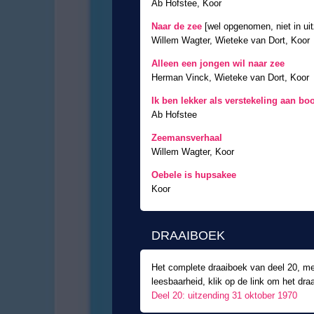
Ab Hofstee, Koor
Naar de zee
[wel opgenomen, niet in ui
Willem Wagter, Wieteke van Dort, Koor
Alleen een jongen wil naar zee
Herman Vinck, Wieteke van Dort, Koor
Ik ben lekker als verstekeling aan bo
Ab Hofstee
Zeemansverhaal
Willem Wagter, Koor
Oebele is hupsakee
Koor
DRAAIBOEK
Het complete draaiboek van deel 20, me
leesbaarheid, klik op de link om het draa
Deel 20: uitzending 31 oktober 1970