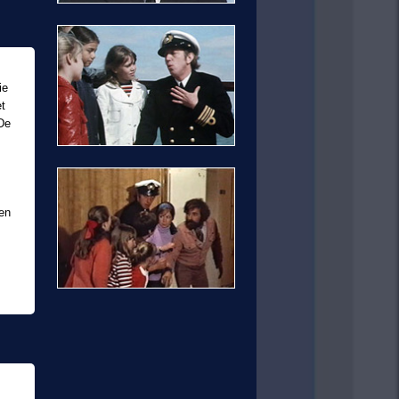
ie
et
'De
ken