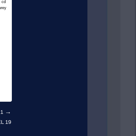
s cd
urey
→
21
L 19