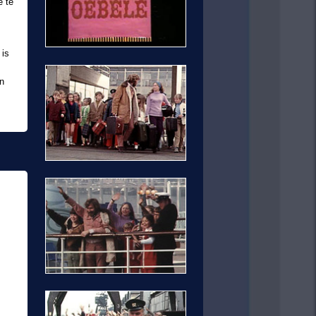
e te
 is
en