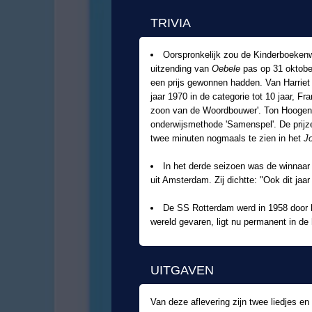
TRIVIA
Oorspronkelijk zou de Kinderboeken
uitzending van
Oebele
pas op 31 oktober
een prijs gewonnen hadden. Van Harriet
jaar 1970 in de categorie tot 10 jaar, F
zoon van de Woordbouwer'. Ton Hoogendoo
onderwijsmethode 'Samenspel'. De prijz
twee minuten nogmaals te zien in het
J
In het derde seizoen was de winnaar 
uit Amsterdam. Zij dichtte: "Ook dit ja
De SS Rotterdam werd in 1958 door ko
wereld gevaren, ligt nu permanent in de
UITGAVEN
Van deze aflevering zijn twee liedjes 