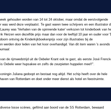
week gehouden worden van 14 tot 24 oktober, maar omdat de eerstvolgende
 was werd deze verplaatst. Te gast waren twee schrijvers en een illustrator d
 Laurey was 'Verhalen van de spinnende kater' verkozen tot kinderboek van h
rank Herzen won dezelfde prijs maar dan voor de leeftijd 10 jaar en ouder voor 
rn ontving de Kinderkijkboekenprijs voor zijn illustraties bij de
en werden door leden van het koor overhandigd. Van dit item waren 's avonds
ournaal
.
van de rijmwedstrijd uit de Oebeler Krant ook te gast, als eerste José Frenc
ar is Oebele weer hupsakee en zelfs de zeurpieten huppelen mee!!".
ningin Juliana gedoopt en bestaat nog altijd. Het schip heeft over de hele
 haven van Rotterdam en doet onder meer dienst als hotel en feestruimte.
en diverse losse scènes, gefilmd aan boord van de SS Rotterdam, bewaard