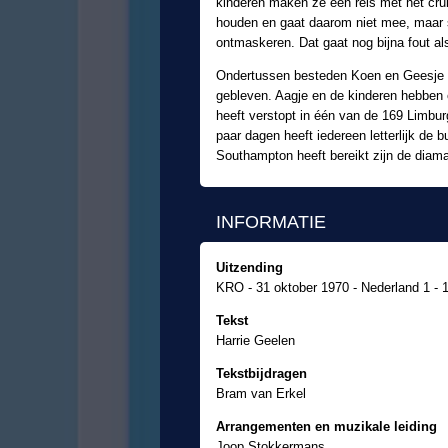
kinderen maken ze een reis met het crui
houden en gaat daarom niet mee, maar st
ontmaskeren. Dat gaat nog bijna fout a
Ondertussen besteden Koen en Geesje i
gebleven. Aagje en de kinderen hebben 
heeft verstopt in één van de 169 Limbur
paar dagen heeft iedereen letterlijk de 
Southampton heeft bereikt zijn de dia
INFORMATIE
Uitzending
KRO - 31 oktober 1970 - Nederland 1 - 
Tekst
Harrie Geelen
Tekstbijdragen
Bram van Erkel
Arrangementen en muzikale leiding
Joop Stokkermans