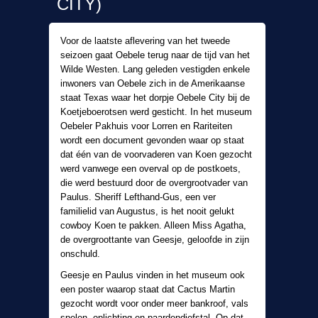
CITY)
Voor de laatste aflevering van het tweede
seizoen gaat Oebele terug naar de tijd van het
Wilde Westen. Lang geleden vestigden enkele
inwoners van Oebele zich in de Amerikaanse
staat Texas waar het dorpje Oebele City bij de
Koetjeboerotsen werd gesticht. In het museum
Oebeler Pakhuis voor Lorren en Rariteiten
wordt een document gevonden waar op staat
dat één van de voorvaderen van Koen gezocht
werd vanwege een overval op de postkoets,
die werd bestuurd door de overgrootvader van
Paulus. Sheriff Lefthand-Gus, een ver
familielid van Augustus, is het nooit gelukt
cowboy Koen te pakken. Alleen Miss Agatha,
de overgroottante van Geesje, geloofde in zijn
onschuld.
Geesje en Paulus vinden in het museum ook
een poster waarop staat dat Cactus Martin
gezocht wordt voor onder meer bankroof, vals
spelen, oplichting en paardendiefstal. Op dat