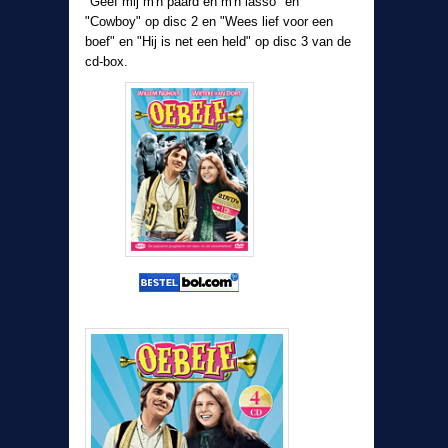
"Geef mij m'n paard en m'n lasso" en
"Cowboy" op disc 2 en "Wees lief voor een
boef" en "Hij is net een held" op disc 3 van de
cd-box.