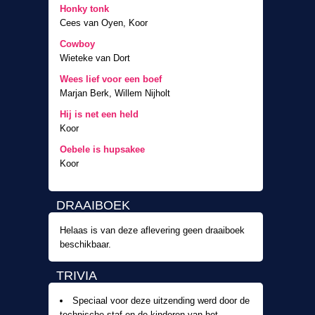
Honky tonk
Cees van Oyen, Koor
Cowboy
Wieteke van Dort
Wees lief voor een boef
Marjan Berk, Willem Nijholt
Hij is net een held
Koor
Oebele is hupsakee
Koor
DRAAIBOEK
Helaas is van deze aflevering geen draaiboek
beschikbaar.
TRIVIA
Speciaal voor deze uitzending werd door de
technische staf en de kinderen van het