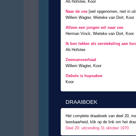
Ab Hofstee, Koor
Naar de zee
[wel opgenomen, niet in ui
Willem Wagter, Wieteke van Dort, Koor
Alleen een jongen wil naar zee
Herman Vinck, Wieteke van Dort, Koor
Ik ben lekker als verstekeling aan bo
Ab Hofstee
Zeemansverhaal
Willem Wagter, Koor
Oebele is hupsakee
Koor
DRAAIBOEK
Het complete draaiboek van deel 20, me
leesbaarheid, klik op de link om het draa
Deel 20: uitzending 31 oktober 1970