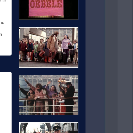
e te
 is
en