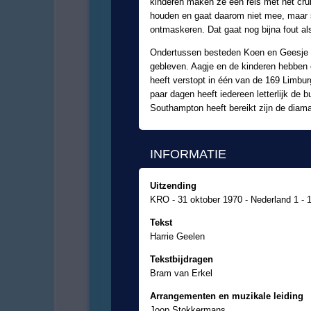
kinderen maken ze een reis met het crui
houden en gaat daarom niet mee, maar st
ontmaskeren. Dat gaat nog bijna fout a
Ondertussen besteden Koen en Geesje i
gebleven. Aagje en de kinderen hebben 
heeft verstopt in één van de 169 Limbur
paar dagen heeft iedereen letterlijk de 
Southampton heeft bereikt zijn de dia
INFORMATIE
Uitzending
KRO - 31 oktober 1970 - Nederland 1 - 
Tekst
Harrie Geelen
Tekstbijdragen
Bram van Erkel
Arrangementen en muzikale leiding
Joop Stokkermans