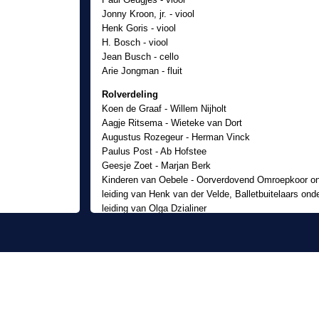
Jonny Kroon, jr. - viool
Henk Goris - viool
H. Bosch - viool
Jean Busch - cello
Arie Jongman - fluit
Rolverdeling
Koen de Graaf - Willem Nijholt
Aagje Ritsema - Wieteke van Dort
Augustus Rozegeur - Herman Vinck
Paulus Post - Ab Hofstee
Geesje Zoet - Marjan Berk
Kinderen van Oebele - Oorverdovend Omroepkoor o
leiding van Henk van der Velde, Balletbuitelaars ond
leiding van Olga Dzialiner
Gastrollen
Stuurman Karel van Speyk - Willem Wagter
Maxim "De gapper" Gorki - Maxim Hamel
Joop - Dick Stapel
Zichzelf - Bemanningsleden SS Rotterdam
Gastoptredens Kinderboekenweek