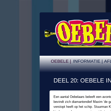
OEBELE |
INFORMATIE |
AF
DEEL 20: OEBELE I
Een aantal Oebelaars beleeft een avont
bevindt zich diamantendief Maxim 'de gap
verstopt heeft op het schip. Stuurman 