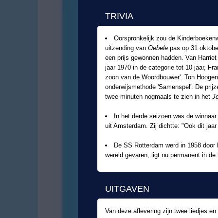
TRIVIA
Oorspronkelijk zou de Kinderboeken
uitzending van
Oebele
pas op 31 oktober
een prijs gewonnen hadden. Van Harriet
jaar 1970 in de categorie tot 10 jaar, F
zoon van de Woordbouwer'. Ton Hoogendoo
onderwijsmethode 'Samenspel'. De prijz
twee minuten nogmaals te zien in het
J
In het derde seizoen was de winnaar 
uit Amsterdam. Zij dichtte: "Ook dit ja
De SS Rotterdam werd in 1958 door ko
wereld gevaren, ligt nu permanent in de
UITGAVEN
Van deze aflevering zijn twee liedjes 