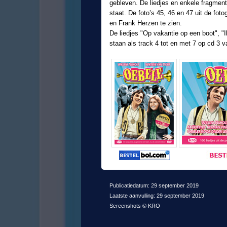
gebleven. De liedjes en enkele fragmen
staat. De foto’s 45, 46 en 47 uit de foto
en Frank Herzen te zien.
De liedjes "Op vakantie op een boot", "
staan als track 4 tot en met 7 op cd 3 
Publicatiedatum: 29 september 2019
Laatste aanvulling: 29 september 2019
Screenshots © KRO