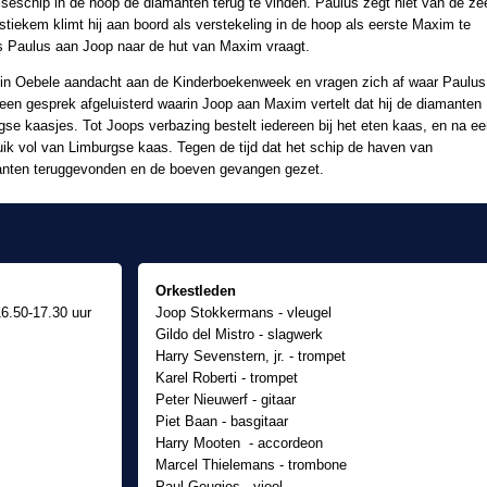
seschip in de hoop de diamanten terug te vinden. Paulus zegt niet van de ze
iekem klimt hij aan boord als verstekeling in de hoop als eerste Maxim te
ls Paulus aan Joop naar de hut van Maxim vraagt.
n Oebele aandacht aan de Kinderboekenweek en vragen zich af waar Paulus
een gesprek afgeluisterd waarin Joop aan Maxim vertelt dat hij de diamanten
gse kaasjes. Tot Joops verbazing bestelt iedereen bij het eten kaas, en na e
buik vol van Limburgse kaas. Tegen de tijd dat het schip de haven van
manten teruggevonden en de boeven gevangen gezet.
Orkestleden
16.50-17.30 uur
Joop Stokkermans - vleugel
Gildo del Mistro - slagwerk
Harry Sevenstern, jr. - trompet
Karel Roberti - trompet
Peter Nieuwerf - gitaar
Piet Baan - basgitaar
Harry Mooten - accordeon
Marcel Thielemans - trombone
Paul Geugjes - viool