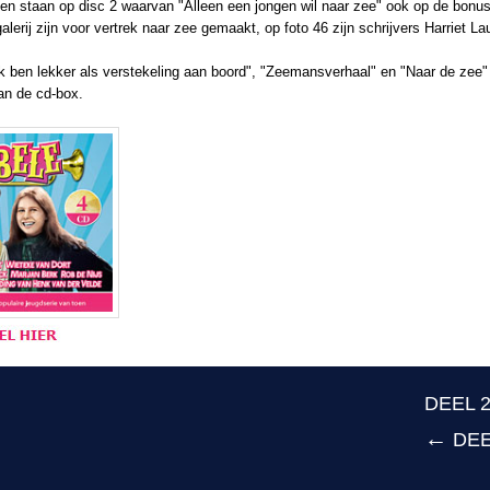
ten staan op disc 2 waarvan "Alleen een jongen wil naar zee" ook op de bonu
galerij zijn voor vertrek naar zee gemaakt, op foto 46 zijn schrijvers Harriet La
Ik ben lekker als verstekeling aan boord", "Zeemansverhaal" en "Naar de zee"
van de cd-box.
DEEL 
←
DEE