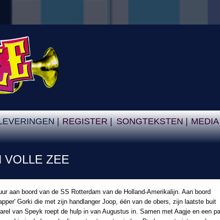
LEVERINGEN |
REGISTER |
SONGTEKSTEN |
MEDIA
N VOLLE ZEE
uur aan boord van de SS Rotterdam van de Holland-Amerikalijn. Aan boord
per' Gorki die met zijn handlanger Joop, één van de obers, zijn laatste buit
Karel van Speyk roept de hulp in van Augustus in. Samen met Aagje en een pa