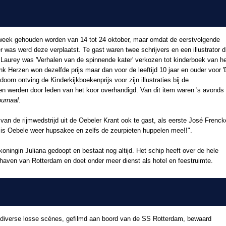
week gehouden worden van 14 tot 24 oktober, maar omdat de eerstvolgende
 was werd deze verplaatst. Te gast waren twee schrijvers en een illustrator d
 Laurey was 'Verhalen van de spinnende kater' verkozen tot kinderboek van h
rank Herzen won dezelfde prijs maar dan voor de leeftijd 10 jaar en ouder voor 
rn ontving de Kinderkijkboekenprijs voor zijn illustraties bij de
en werden door leden van het koor overhandigd. Van dit item waren 's avonds
ournaal
.
van de rijmwedstrijd uit de Oebeler Krant ook te gast, als eerste José Frenc
ar is Oebele weer hupsakee en zelfs de zeurpieten huppelen mee!!".
ningin Juliana gedoopt en bestaat nog altijd. Het schip heeft over de hele
 haven van Rotterdam en doet onder meer dienst als hotel en feestruimte.
en diverse losse scènes, gefilmd aan boord van de SS Rotterdam, bewaard