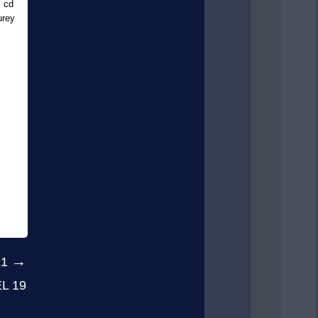
s cd
urey
→
21
L 19