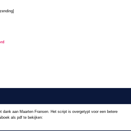
Harriet Laurey
Frank Herzen
tzending]
Ton Hoogendoorn
Prijswinnaar rijmwedstrijd
José Frencken, Amsterdam
ord
t dank aan Maarten Fransen. Het script is overgetypt voor een betere
iboek als pdf te bekijken: