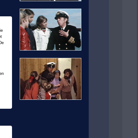
ie
et
'De
ken