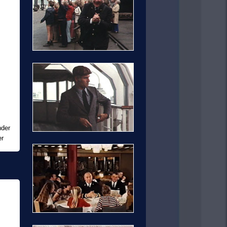
nder
er