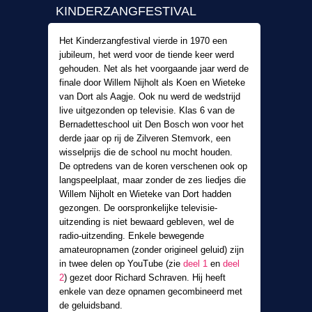
KINDERZANGFESTIVAL
Het Kinderzangfestival vierde in 1970 een
jubileum, het werd voor de tiende keer werd
gehouden. Net als het voorgaande jaar werd de
finale door Willem Nijholt als Koen en Wieteke
van Dort als Aagje. Ook nu werd de wedstrijd
live uitgezonden op televisie. Klas 6 van de
Bernadetteschool uit Den Bosch won voor het
derde jaar op rij de Zilveren Stemvork, een
wisselprijs die de school nu mocht houden.
De optredens van de koren verschenen ook op
langspeelplaat, maar zonder de zes liedjes die
Willem Nijholt en Wieteke van Dort hadden
gezongen. De oorspronkelijke televisie-
uitzending is niet bewaard gebleven, wel de
radio-uitzending. Enkele bewegende
amateuropnamen (zonder origineel geluid) zijn
in twee delen op YouTube (zie
deel 1
en
deel
2
) gezet door Richard Schraven. Hij heeft
enkele van deze opnamen gecombineerd met
de geluidsband.