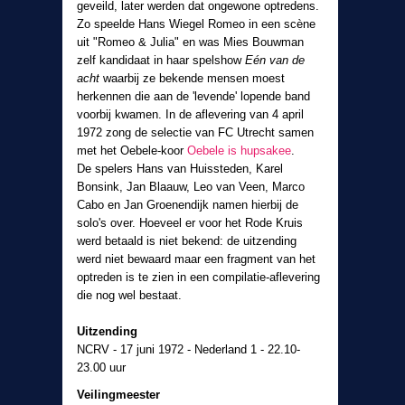
geveild, later werden dat ongewone optredens.
Zo speelde Hans Wiegel Romeo in een scène
uit "Romeo & Julia" en was Mies Bouwman
zelf kandidaat in haar spelshow
Eén van de
acht
waarbij ze bekende mensen moest
herkennen die aan de 'levende' lopende band
voorbij kwamen. In de aflevering van 4 april
1972 zong de selectie van FC Utrecht samen
met het Oebele-koor
Oebele is hupsakee
.
De spelers Hans van Huissteden, Karel
Bonsink, Jan Blaauw, Leo van Veen, Marco
Cabo en Jan Groenendijk namen hierbij de
solo's over. Hoeveel er voor het Rode Kruis
werd betaald is niet bekend: de uitzending
werd niet bewaard maar een fragment van het
optreden is te zien in een compilatie-aflevering
die nog wel bestaat.
Uitzending
NCRV - 17 juni 1972 - Nederland 1 - 22.10-
23.00 uur
Veilingmeester