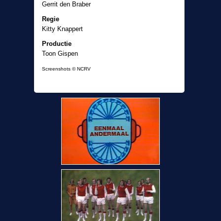
Gerrit den Braber
Regie
Kitty Knappert
Productie
Toon Gispen
Screenshots © NCRV