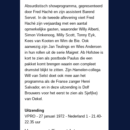
Absurdistisch showprogramma, gepresenteerd
door Fred Haché en zijn assistent Barend
Servet. In de tweede aflevering viert Fred
Haché zijn verjaardag met een aantal
opmerkelijke gasten, waaronder Willy Alberti,
Simon Vinkenoog, Milly Scott, Tonny Eyk,
Kees van Kooten en Wim de Bie. Ook
aanwezig zijn Jan Teulings en Wies Andersen
in hun rollen uit de serie
Maigret
. Ab Hofstee is
kort te zien als postbode Paulus die een
pakket komt brengen waarin een compleet
drumstel blijkt te zitten. Zijn
Hamelen
-collega
Will van Selst doet ook mee aan het
programma als de Franse zanger Henri
Salvador, en in deze uitzending is Dolf
Brouwers voor het eerst te zien als Sjef(ke)
van Oekel.
Uitzending
VPRO - 27 januari 1972 - Nederland 1 - 21.40-
22.35 uur