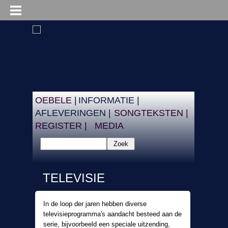
OEBELE |
INFORMATIE |
AFLEVERINGEN |
SONGTEKSTEN |
REGISTER |
MEDIA
Zoek
TELEVISIE
In de loop der jaren hebben diverse
televisieprogramma's aandacht besteed aan de
serie, bijvoorbeeld een speciale uitzending,