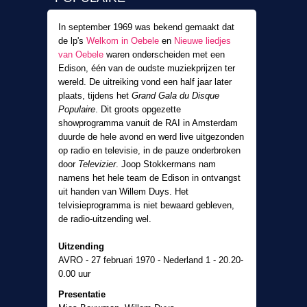
In september 1969 was bekend gemaakt dat
de lp's
Welkom in Oebele
en
Nieuwe liedjes
van Oebele
waren onderscheiden met een
Edison, één van de oudste muziekprijzen ter
wereld. De uitreiking vond een half jaar later
plaats, tijdens het
Grand Gala du Disque
Populaire
. Dit groots opgezette
showprogramma vanuit de RAI in Amsterdam
duurde de hele avond en werd live uitgezonden
op radio en televisie, in de pauze onderbroken
door
Televizier
. Joop Stokkermans nam
namens het hele team de Edison in ontvangst
uit handen van Willem Duys. Het
telvisieprogramma is niet bewaard gebleven,
de radio-uitzending wel.
Uitzending
AVRO - 27 februari 1970 - Nederland 1 - 20.20-
0.00 uur
Presentatie