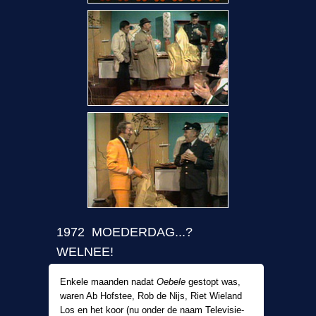
1972 MOEDERDAG...?
WELNEE!
Enkele maanden nadat
Oebele
gestopt was,
waren Ab Hofstee, Rob de Nijs, Riet Wieland
Los en het koor (nu onder de naam Televisie-