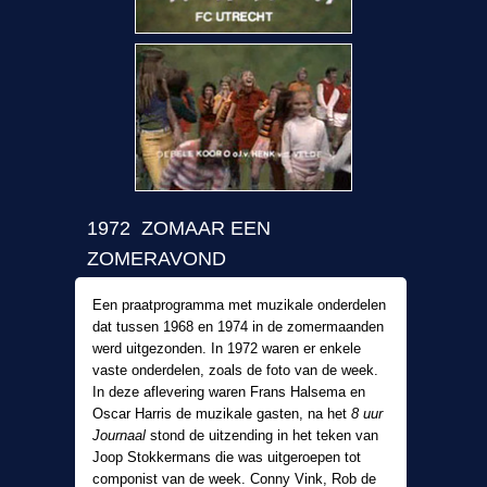
1972 ZOMAAR EEN
ZOMERAVOND
Een praatprogramma met muzikale onderdelen
dat tussen 1968 en 1974 in de zomermaanden
werd uitgezonden. In 1972 waren er enkele
vaste onderdelen, zoals de foto van de week.
In deze aflevering waren Frans Halsema en
Oscar Harris de muzikale gasten, na het
8 uur
Journaal
stond de uitzending in het teken van
Joop Stokkermans die was uitgeroepen tot
componist van de week. Conny Vink, Rob de