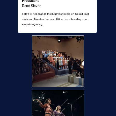
Producent
René Sleven
Foto's © Nederlands Instituut voor Beeld en Geluid, met
dank aan Maarten Fransen. Klik op de afbeelding voor
een uitvergroting.