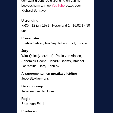
gemaakt tijdens de uitzending en van het
beeldscherm zijn op
YouTube
gezet door
Richard Schraven.
Uitzending
KRO - 12 juni 1971 - Nederland 1 - 16.02-17.30
uur
Presentatie
Eveline Velsen, Ria Suyderhoud, Lidy Sluijter
Jury
Wim Quint (voorzitter), Paula van Alphen,
Annemiek Coone, Hendrik Daems, Broeder
Laetantius, Harry Bannink
Arrangementen en muzikale leiding
Joop Stokkermans
Decorontwerp
Juliënne van den Erve
Regie
Bram van Erkel
Producent