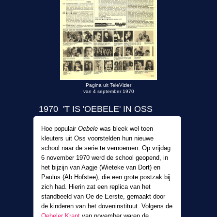
Pagina uit TeleVizier
van 4 september 1970
1970 'T IS 'OEBELE' IN OSS
Hoe populair
Oebele
was bleek wel toen
kleuters uit Oss voorstelden hun nieuwe
school naar de serie te vernoemen. Op vrijdag
6 november 1970 werd de school geopend, in
het bijzijn van Aagje (Wieteke van Dort) en
Paulus (Ab Hofstee), die een grote postzak bij
zich had. Hierin zat een replica van het
standbeeld van Oe de Eerste, gemaakt door
de kinderen van het doveninstituut. Volgens de
Oebeler Krant
van november waren de