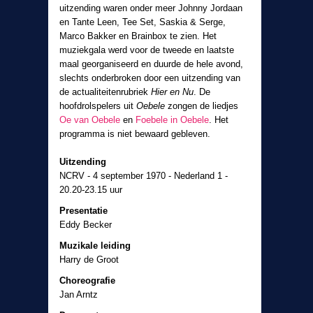
uitzending waren onder meer Johnny Jordaan
en Tante Leen, Tee Set, Saskia & Serge,
Marco Bakker en Brainbox te zien. Het
muziekgala werd voor de tweede en laatste
maal georganiseerd en duurde de hele avond,
slechts onderbroken door een uitzending van
de actualiteitenrubriek
Hier en Nu
. De
hoofdrolspelers uit
Oebele
zongen de liedjes
Oe van Oebele
en
Foebele in Oebele
. Het
programma is niet bewaard gebleven.
Uitzending
NCRV - 4 september 1970 - Nederland 1 -
20.20-23.15 uur
Presentatie
Eddy Becker
Muzikale leiding
Harry de Groot
Choreografie
Jan Arntz