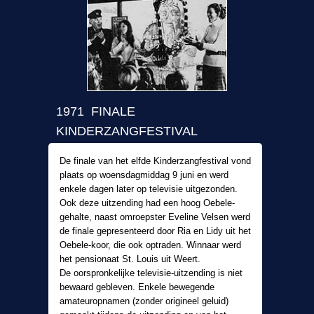
1971 FINALE
KINDERZANGFESTIVAL
De finale van het elfde Kinderzangfestival vond
plaats op woensdagmiddag 9 juni en werd
enkele dagen later op televisie uitgezonden.
Ook deze uitzending had een hoog Oebele-
gehalte, naast omroepster Eveline Velsen werd
de finale gepresenteerd door Ria en Lidy uit het
Oebele-koor, die ook optraden. Winnaar werd
het pensionaat St. Louis uit Weert.
De oorspronkelijke televisie-uitzending is niet
bewaard gebleven. Enkele bewegende
amateuropnamen (zonder origineel geluid)