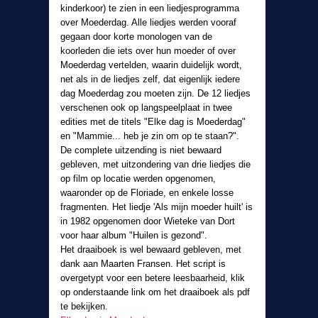
kinderkoor) te zien in een liedjesprogramma
over Moederdag. Alle liedjes werden vooraf
gegaan door korte monologen van de
koorleden die iets over hun moeder of over
Moederdag vertelden, waarin duidelijk wordt,
net als in de liedjes zelf, dat eigenlijk iedere
dag Moederdag zou moeten zijn. De 12 liedjes
verschenen ook op langspeelplaat in twee
edities met de titels "Elke dag is Moederdag"
en "Mammie... heb je zin om op te staan?".
De complete uitzending is niet bewaard
gebleven, met uitzondering van drie liedjes die
op film op locatie werden opgenomen,
waaronder op de Floriade, en enkele losse
fragmenten. Het liedje 'Als mijn moeder huilt' is
in 1982 opgenomen door Wieteke van Dort
voor haar album "Huilen is gezond".
Het draaiboek is wel bewaard gebleven, met
dank aan Maarten Fransen. Het script is
overgetypt voor een betere leesbaarheid, klik
op onderstaande link om het draaiboek als pdf
te bekijken.