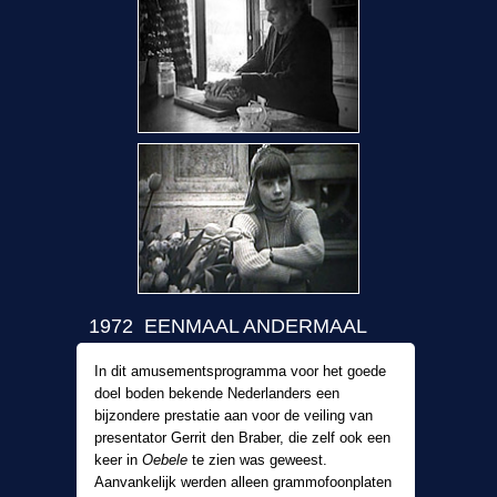
1972 EENMAAL ANDERMAAL
In dit amusementsprogramma voor het goede
doel boden bekende Nederlanders een
bijzondere prestatie aan voor de veiling van
presentator Gerrit den Braber, die zelf ook een
keer in
Oebele
te zien was geweest.
Aanvankelijk werden alleen grammofoonplaten