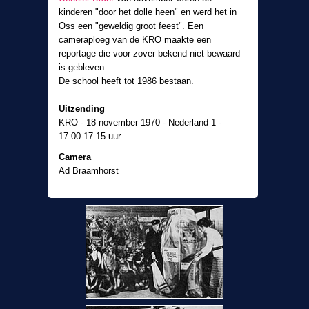
kinderen "door het dolle heen" en werd het in
Oss een "geweldig groot feest". Een
cameraploeg van de KRO maakte een
reportage die voor zover bekend niet bewaard
is gebleven.
De school heeft tot 1986 bestaan.
Uitzending
KRO - 18 november 1970 - Nederland 1 -
17.00-17.15 uur
Camera
Ad Braamhorst