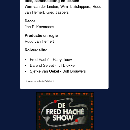
Idee, samenstelling en teksten
Wim van der Linden, Wim T. Schippers, Ruud
van Hemert, Gied Jaspers
Decor
Jan P. Koenraads
Productie en regie
Ruud van Hemert
Rolverdeling
Fred Haché - Harry Touw
Barend Servet - IJf Blokker
Sjefke van Oekel - Dolf Brouwers
Screenshots © VPRO