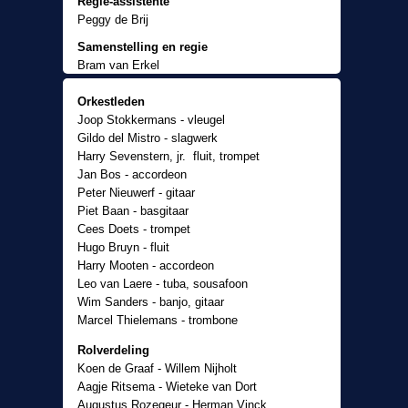
Regie-assistente
Peggy de Brij
Samenstelling en regie
Bram van Erkel
Producent
Orkestleden
René Sleven
Joop Stokkermans - vleugel
Gildo del Mistro - slagwerk
Harry Sevenstern, jr. fluit, trompet
Jan Bos - accordeon
Peter Nieuwerf - gitaar
Piet Baan - basgitaar
Cees Doets - trompet
Hugo Bruyn - fluit
Harry Mooten - accordeon
Leo van Laere - tuba, sousafoon
Wim Sanders - banjo, gitaar
Marcel Thielemans - trombone
Rolverdeling
Koen de Graaf - Willem Nijholt
Aagje Ritsema - Wieteke van Dort
Augustus Rozegeur - Herman Vinck