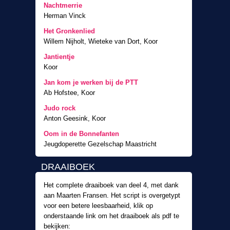
Nachtmerrie
Herman Vinck
Het Gronkenlied
Willem Nijholt, Wieteke van Dort, Koor
Jantientje
Koor
Jan kom je werken bij de PTT
Ab Hofstee, Koor
Judo rock
Anton Geesink, Koor
Oom in de Bonnefanten
Jeugdoperette Gezelschap Maastricht
DRAAIBOEK
Het complete draaiboek van deel 4, met dank
aan Maarten Fransen. Het script is overgetypt
voor een betere leesbaarheid, klik op
onderstaande link om het draaiboek als pdf te
bekijken: