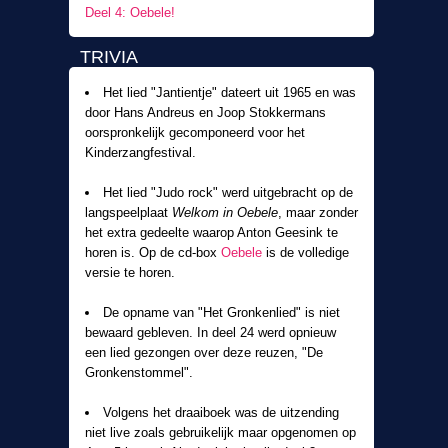
Deel 4: Oebele!
TRIVIA
Het lied "Jantientje" dateert uit 1965 en was
door Hans Andreus en Joop Stokkermans
oorspronkelijk gecomponeerd voor het
Kinderzangfestival.
Het lied "Judo rock" werd uitgebracht op de
langspeelplaat
Welkom in Oebele
, maar zonder
het extra gedeelte waarop Anton Geesink te
horen is. Op de cd-box
Oebele
is de volledige
versie te horen.
De opname van "Het Gronkenlied" is niet
bewaard gebleven. In deel 24 werd opnieuw
een lied gezongen over deze reuzen, "De
Gronkenstommel".
Volgens het draaiboek was de uitzending
niet live zoals gebruikelijk maar opgenomen op