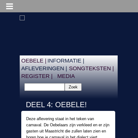
OEBELE |
INFORMATIE |
AFLEVERINGEN |
SONGTEKSTEN |
REGISTER |
MEDIA
Zoek
DEEL 4: OEBELE!
Deze aflevering staat in het teken van
carnaval. De Oebelaars zijn verkleed en er zijn
gasten uit Maastricht die zullen laten zien en
horen hoe je carnaval in het dialect viert.