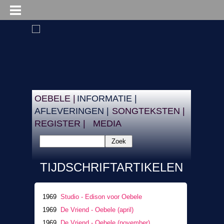
OEBELE |
INFORMATIE |
AFLEVERINGEN |
SONGTEKSTEN |
REGISTER |
MEDIA
Zoek
TIJDSCHRIFTARTIKELEN
1969
Studio - Edison voor Oebele
1969
De Vriend - Oebele (april)
1969
De Vriend - Oebele (november)