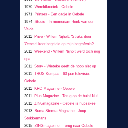
1970
Wereldkroniek - Oebele
1971
Prinses - Een dagje in Oebele
1974
Studio - In memoriam Henk van der
Velde
2011
Privé - Willem Nijholt: ‘Straks door
'Oebele'-koor begeleid op mijn begrafenis?
2011
Weekend - Willem Nijholt werd toch nog
opa
2011
Story - Wieteke geeft de hoop niet op
2011
TROS Kompas - 60 jaar televisie:
Oebele
2011
KRO Magazine - Oebele
2011
Plus Magazine - Terug op de buis! Nu!
2011
ZINGmagazine - Oebele is hupsakee
2013
Buma-Stemra Magazine - Joop
Stokkermans
2015
ZINGmagazine - Terug naar Oebele