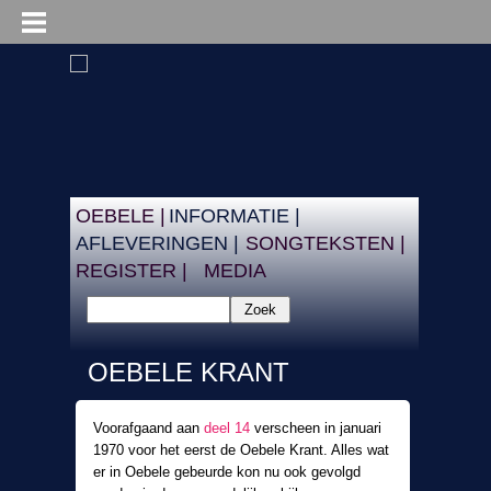
OEBELE |
INFORMATIE |
AFLEVERINGEN |
SONGTEKSTEN |
REGISTER |
MEDIA
Zoek
OEBELE KRANT
Voorafgaand aan
deel 14
verscheen in januari
1970 voor het eerst de Oebele Krant. Alles wat
er in Oebele gebeurde kon nu ook gevolgd