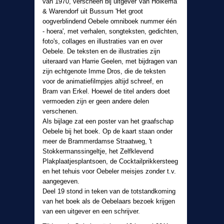
van 1970, verscheen bij uitgever Van Holkema
& Warendorf uit Bussum 'Het groot
oogverblindend Oebele omniboek nummer één
- hoera', met verhalen, songteksten, gedichten,
foto's, collages en illustraties van en over
Oebele. De teksten en de illustraties zijn
uiteraard van Harrie Geelen, met bijdragen van
zijn echtgenote Imme Dros, die de teksten
voor de animatiefilmpjes altijd schreef, en
Bram van Erkel. Hoewel de titel anders doet
vermoeden zijn er geen andere delen
verschenen.
Als bijlage zat een poster van het graafschap
Oebele bij het boek. Op de kaart staan onder
meer de Brammerdamse Straatweg, 't
Stokkermanssingeltje, het Zelfklevend
Plakplaatjesplantsoen, de Cocktailprikkersteeg
en het tehuis voor Oebeler meisjes zonder t.v.
aangegeven.
Deel 19 stond in teken van de totstandkoming
van het boek als de Oebelaars bezoek krijgen
van een uitgever en een schrijver.