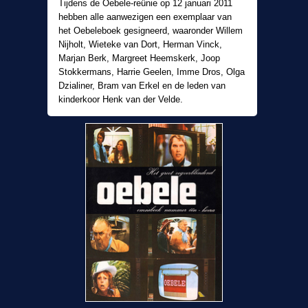
Tijdens de Oebele-reünie op 12 januari 2011
hebben alle aanwezigen een exemplaar van
het Oebeleboek gesigneerd, waaronder Willem
Nijholt, Wieteke van Dort, Herman Vinck,
Marjan Berk, Margreet Heemskerk, Joop
Stokkermans, Harrie Geelen, Imme Dros, Olga
Dzialiner, Bram van Erkel en de leden van
kinderkoor Henk van der Velde.