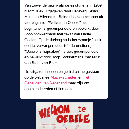
Van zowel de begin- als de eindtune is in 1969
bladmuziek uitgegeven door uitgeverij Binah
Music in Hilversum. Beide uitgaven bestaan uit
vier pagina's. "Welkom in Oebele", de
begintune, is gecomponeerd en bewerkt door
Joop Stokkermans met tekst van Harrie
Geelen. Op de titelpagina is het woordje 'in' uit
de titel vervangen door 'te'. De eindtune,
"Oebele is hupsakee", is ook gecomponeerd
en bewerkt door Joop Stokkermans met tekst
van Bram van Erkel.
De uitgaven hebben enige tijd online gestaan
op de websites
Muziekschatten
en
Het
Geheugen van Nederland
maar zijn om
onbekende reden offline gezet.